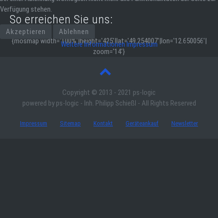
Verfügung stehen.
So erreichen Sie uns:
Akzeptieren
Ablehnen
{mosmap width='100%'|height='425'|lat='
49.254007
'|lon='
12.650056
'|
Weitere Informationen
Impressum
zoom='14'}
Copyright © 2013 - 2021 ps-logic
powered by ps-logic - Inh. Philipp Schießl - All Rights Reserved
Impressum
Sitemap
Kontakt
Geräteankauf
Newsletter