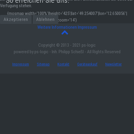
So erreichen Sie uns:
Verfügung stehen.
{mosmap width='100%'|height='425'|lat='
49.254007
'|lon='
12.650056
'|
Akzeptieren
Ablehnen
zoom='14'}
Weitere Informationen
Impressum
Copyright © 2013 - 2021 ps-logic
powered by ps-logic - Inh. Philipp Schießl - All Rights Reserved
Impressum
Sitemap
Kontakt
Geräteankauf
Newsletter