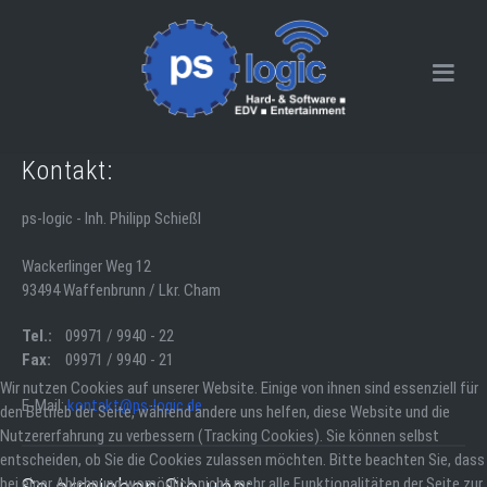
Kontakt:
ps-logic - Inh. Philipp Schießl
Wackerlinger Weg 12
93494 Waffenbrunn / Lkr. Cham
Tel.:
09971 / 9940 - 22
Fax:
09971 / 9940 - 21
Wir nutzen Cookies auf unserer Website. Einige von ihnen sind essenziell für
E-Mail:
kontakt@ps-logic.de
den Betrieb der Seite, während andere uns helfen, diese Website und die
Nutzererfahrung zu verbessern (Tracking Cookies). Sie können selbst
entscheiden, ob Sie die Cookies zulassen möchten. Bitte beachten Sie, dass
bei einer Ablehnung womöglich nicht mehr alle Funktionalitäten der Seite zur